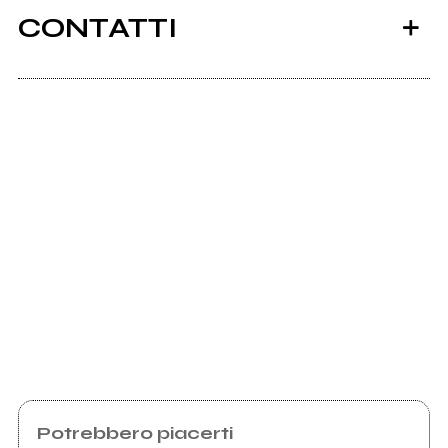
CONTATTI
Ancora nessun utente amministra questa pagina,
puoi farlo tu.
Richiedi la gestione
Potrebbero piacerti