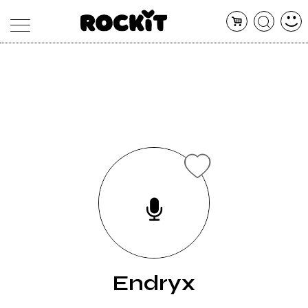
MAGAZINE
DATABASE
ARTICOLI
CONCERTI
ARTISTI
SHOP
RADIO
Endryx