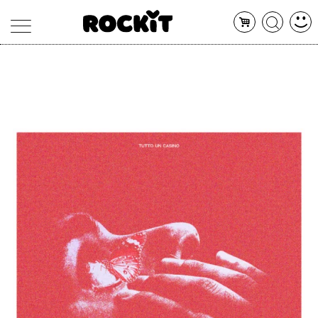
MAGAZINE
DATABASE
ARTICOLI
CONCERTI
ARTISTI
SHOP
RADIO