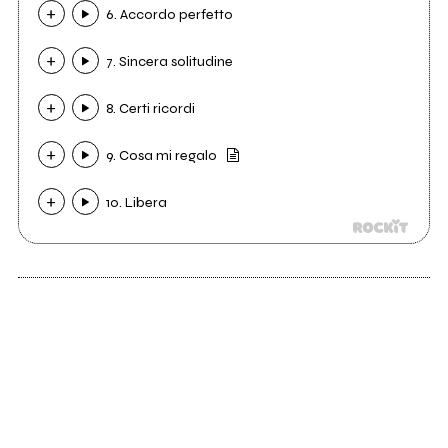
6. Accordo perfetto
7. Sincera solitudine
8. Certi ricordi
9. Cosa mi regalo
10. Libera