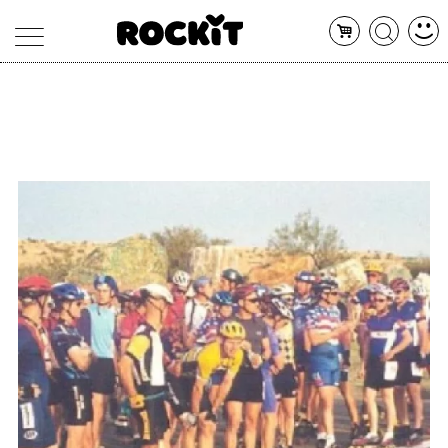
MAGAZINE
DATABASE
ARTICOLI
CONCERTI
ARTISTI
SHOP
RADIO