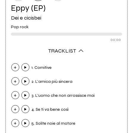
Eppy (EP)
Dei e cicisbei
Pop rock
00:00
TRACKLIST
1. Comitive
2. L'amica più sincera
3. L'uomo che non arrossisce mai
4. Se ti va bene così
5. Solite noie al motore