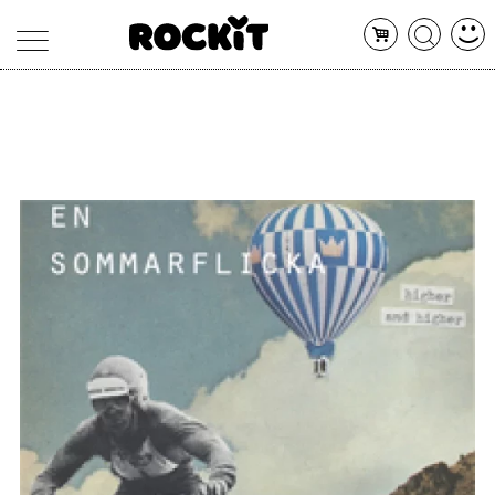
MAGAZINE
DATABASE
ARTICOLI
CONCERTI
ARTISTI
SHOP
RADIO