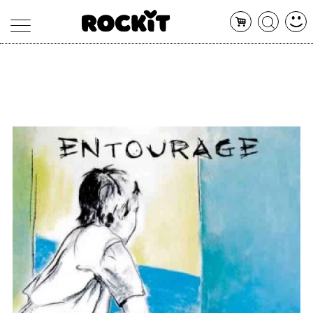
MAGAZINE
DATABASE
ARTICOLI
CONCERTI
ARTISTI
SHOP
RADIO