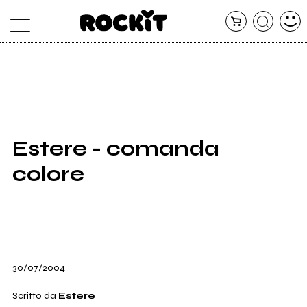
MAGAZINE
DATABASE
ARTICOLI
CONCERTI
ARTISTI
SHOP
Estere - comanda
RADIO
colore
30/07/2004
Scritto da
Estere