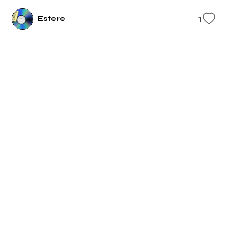
1
Estere