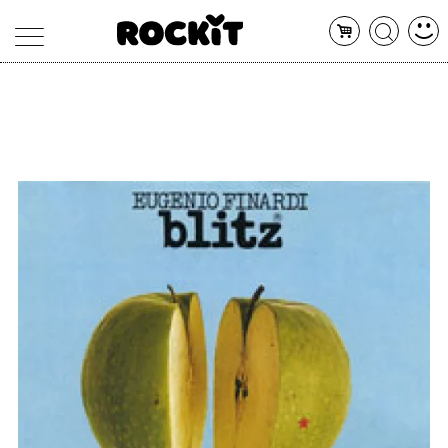
MAGAZINE
DATABASE
ARTICOLI
CONCERTI
ARTISTI
SHOP
RADIO