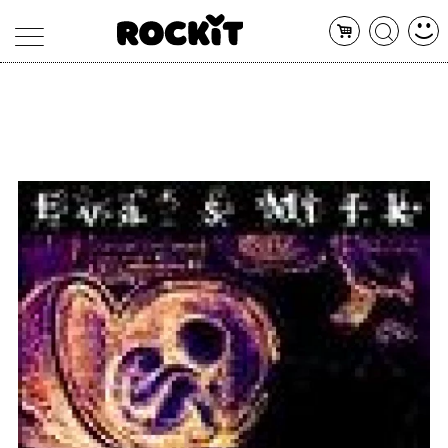
MAGAZINE
DATABASE
ARTICOLI
CONCERTI
ARTISTI
SHOP
RADIO