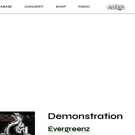
TABASE
CONCERTI
SHOP
RADIO
KIT PRO
ISTI
VIZI
Demonstration
Evergreenz