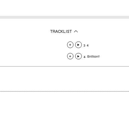
TRACKLIST
3. 4
4. Brilliant