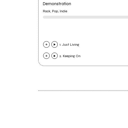
Demonstration
Rock, Pop, Indie
1. Just Living
2. Keeping On