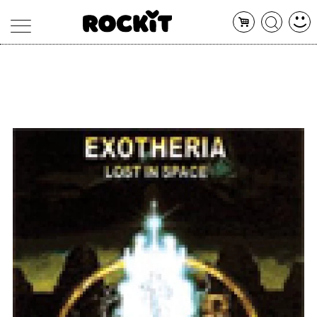
MAGAZINE
DATABASE
ARTICOLI
CONCERTI
ARTISTI
SHOP
RADIO