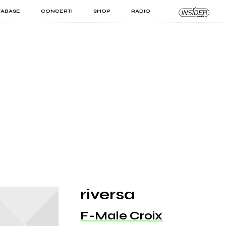
TABASE
CONCERTI
SHOP
RADIO
KIT PRO
ISTI
VIZI
riversa
F-Male Croix