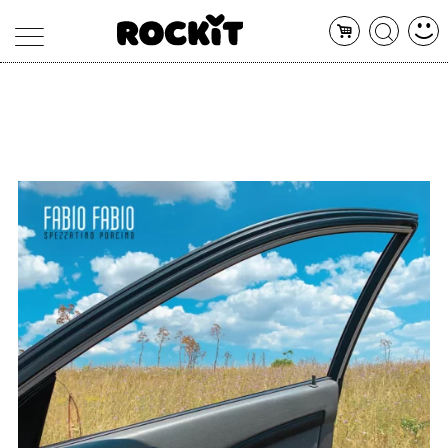
MAGAZINE
DATABASE
ARTICOLI
CONCERTI
ARTISTI
SHOP
RADIO