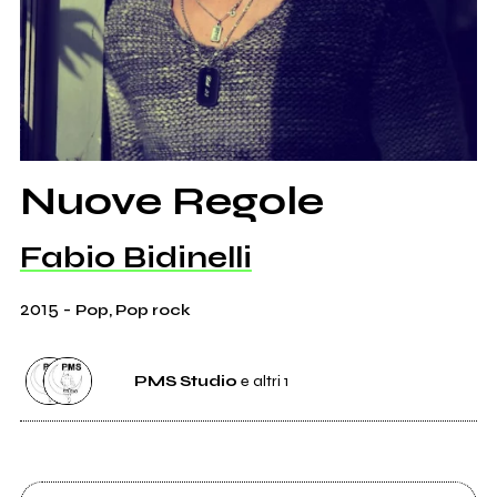
Nuove Regole
Fabio Bidinelli
2015
-
Pop, Pop rock
PMS Studio
e altri 1
Etichetta
PMS Studio
0