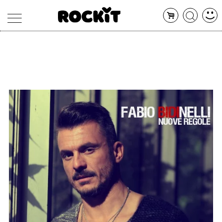
MAGAZINE
DATABASE
ARTICOLI
CONCERTI
ARTISTI
SHOP
RADIO