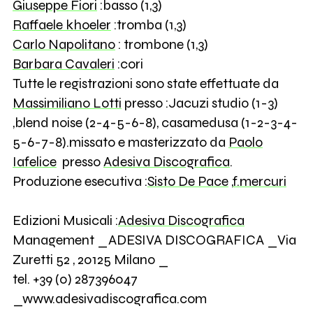
Giuseppe Fiori
:basso (1,3)
Raffaele khoeler
:tromba (1,3)
Carlo Napolitano
: trombone (1,3)
Barbara Cavaleri
:cori
Tutte le registrazioni sono state effettuate da
Massimiliano Lotti
presso :Jacuzi studio (1-3)
,blend noise (2-4-5-6-8), casamedusa (1-2-3-4-
5-6-7-8).missato e masterizzato da
Paolo
Iafelice
presso
Adesiva Discografica
.
Produzione esecutiva :
Sisto De Pace
,
f.mercuri
Edizioni Musicali :
Adesiva Discografica
Management _ADESIVA DISCOGRAFICA _Via
Zuretti 52 , 20125 Milano _
tel. +39 (0) 287396047
_www.adesivadiscografica.com