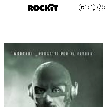
MAGAZINE
DATABASE
ARTICOLI
CONCERTI
ARTISTI
SHOP
RADIO