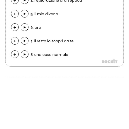
4. l'eplorazione di un'epoca
5. il mio divano
6. ora
7. il resto lo scopri da te
8. una cosa normale