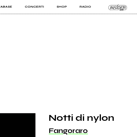
TABASE
CONCERTI
SHOP
RADIO
KIT PRO
ISTI
VIZI
Notti di nylon
Fangoraro