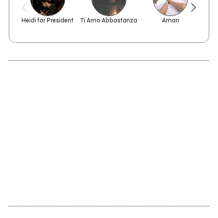
Heidi for President
Ti Amo Abbastanza
Amari
Poc
2014
Diversions