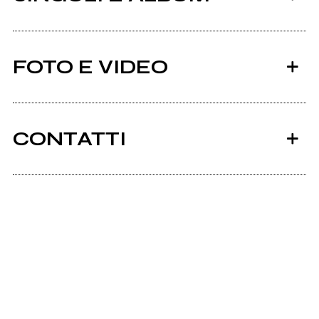
FOTO E VIDEO
CONTATTI
2015
Facebook
Diversions
Soundcloud.com
Diversions
Farewelltohearthandhome.com