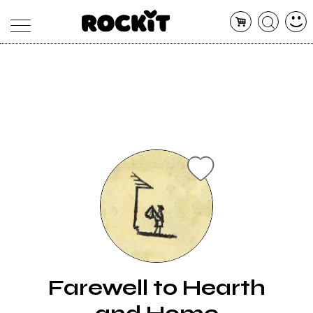
MAGAZINE
DATABASE
ARTICOLI
CONCERTI
ARTISTI
SHOP
RADIO
Farewell to Hearth