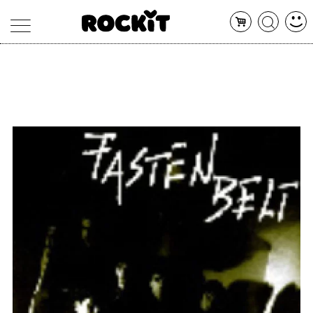
MAGAZINE
DATABASE
ARTICOLI
CONCERTI
ARTISTI
SHOP
RADIO