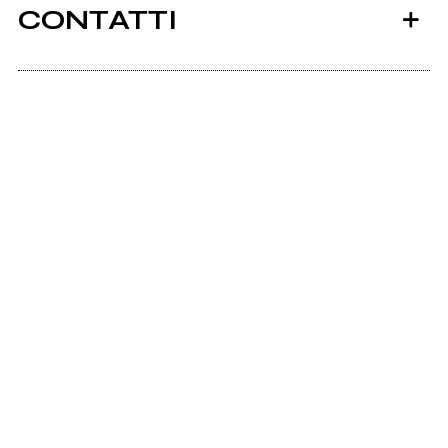
CONTATTI
Fazioliconcerthall.com
Ancora nessun utente amministra questa pagina,
puoi farlo tu.
Richiedi la gestione