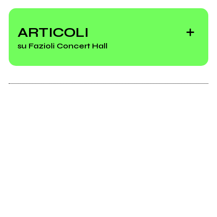
ARTICOLI
su Fazioli Concert Hall
Fazioli: storia
dell'ingegnere che
voleva costruire la
musica