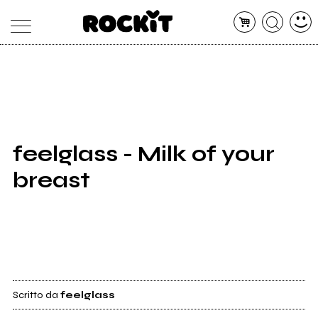
MAGAZINE
DATABASE
ARTICOLI
CONCERTI
ARTISTI
SHOP
feelglass - Milk of your
RADIO
breast
Scritto da
feelglass