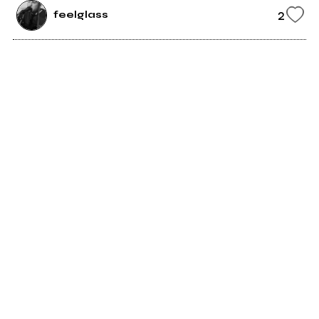
2
feelglass