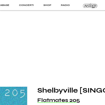
TABASE
CONCERTI
SHOP
RADIO
KIT PRO
ISTI
VIZI
Shelbyville [SIN
Flatmates 205