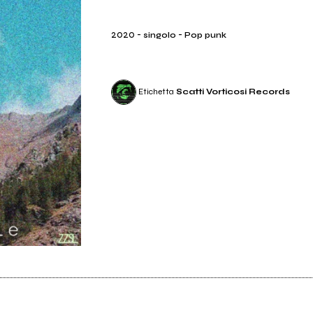
2020
-
-
singolo
Pop punk
Etichetta
Scatti Vorticosi Records