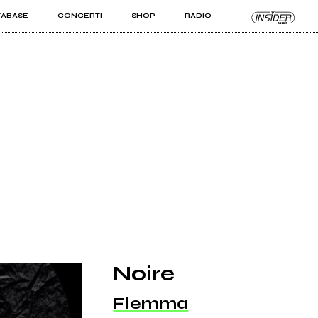
TABASE
CONCERTI
SHOP
RADIO
KIT PRO
ISTI
VIZI
Noire
Flemma