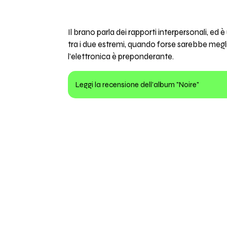
Il brano parla dei rapporti interpersonali, ed 
tra i due estremi, quando forse sarebbe meglio
l’elettronica è preponderante.
Leggi la recensione dell'album "Noire"