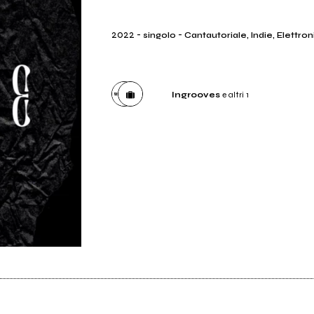
2022
-
-
singolo
Cantautoriale, Indie, Elettro
Ingrooves
e altri 1
Distributore
Ingrooves
Etichetta
Perindiepoi.dischi