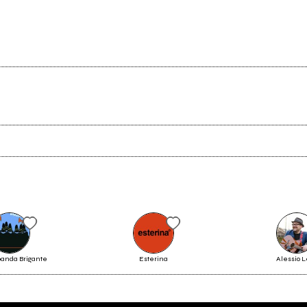
Scrivi all'utente che amministra la pagina.
Invia messaggio
banda Brigante
Esterina
Alessio 