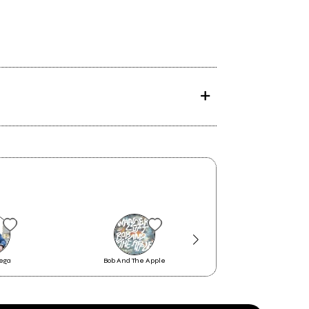
Lega
Bob And The Apple
Telemark