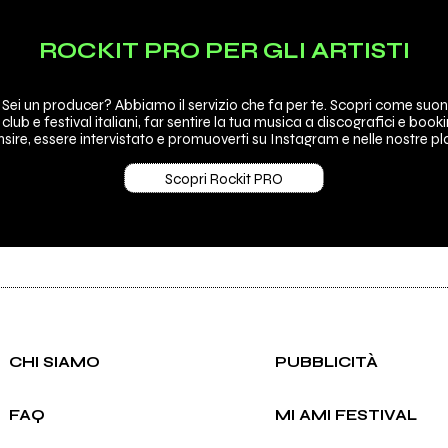
ROCKIT PRO PER GLI ARTISTI
 Sei un producer? Abbiamo il servizio che fa per te. Scopri come suon
 club e festival italiani, far sentire la tua musica a discografici e booki
sire, essere intervistato e promuoverti su Instagram e nelle nostre pla
Scopri Rockit PRO
CHI SIAMO
PUBBLICITÀ
FAQ
MI AMI FESTIVAL