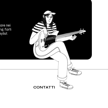
are nei
ng, farti
ylist.
CONTATTI