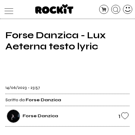
Forse Danzica - Lux
MAGAZINE
Aeterna testo lyric
DATABASE
ARTICOLI
CONCERTI
ARTISTI
SHOP
RADIO
14/06/2023 - 23:57
Scritto da
Forse Danzica
1
Forse Danzica