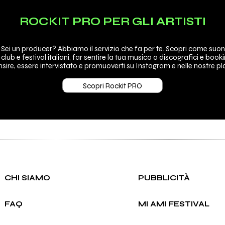
ROCKIT PRO PER GLI ARTISTI
 Sei un producer? Abbiamo il servizio che fa per te. Scopri come suon
 club e festival italiani, far sentire la tua musica a discografici e booki
sire, essere intervistato e promuoverti su Instagram e nelle nostre pla
Scopri Rockit PRO
CHI SIAMO
PUBBLICITÀ
FAQ
MI AMI FESTIVAL