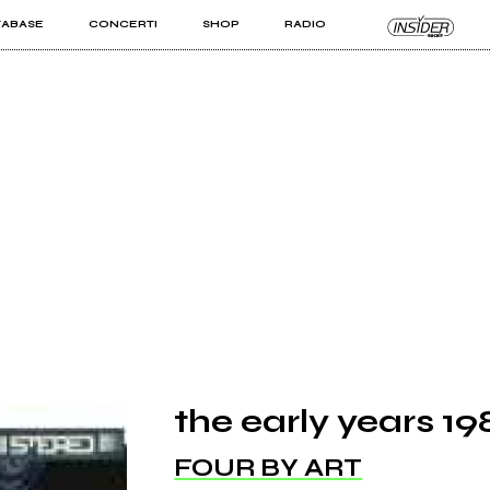
TABASE
CONCERTI
SHOP
RADIO
KIT PRO
ISTI
VIZI
the early years 1
FOUR BY ART