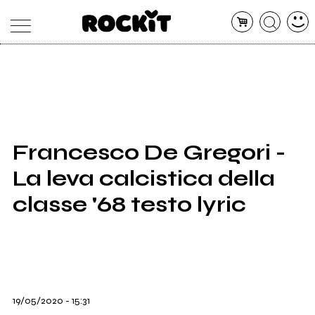
MAGAZINE
DATABASE
ARTICOLI
CONCERTI
ARTISTI
SHOP
Francesco De Gregori -
RADIO
La leva calcistica della
classe '68 testo lyric
19/05/2020 - 15:31