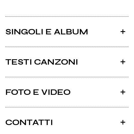
SINGOLI E ALBUM
TESTI CANZONI
Ci sono 462 testi di canzoni di Francesco De Gregori.
FOTO E VIDEO
Tutti i testi
2012
2010
Sulla strada
Work in Progress (split)
CONTATTI