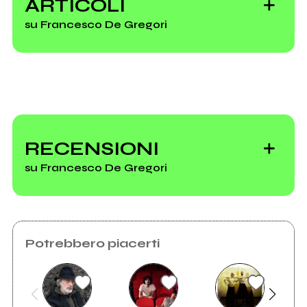
ARTICOLI
su Francesco De Gregori
10 dischi che
compiono 50 anni
RECENSIONI
nel 2026
su Francesco De Gregori
2025: i 100 nomi
Potrebbero piacerti
dell'anno della
musica italiana