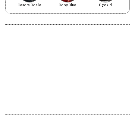
Cesare Basile
Baby Blue
Egokid
2002
Il Fischio Del Vapore
Sette non-classici
di Natale che però
dovrebbero
esserlo
Vedi tutti