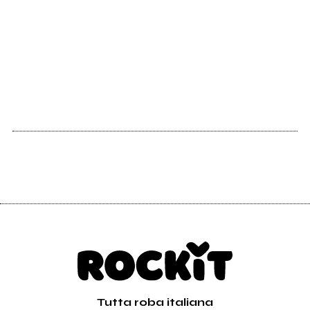
Vedi tutti
2007
2007
Money’s on fire
Joyful celebration
Tutta roba italiana