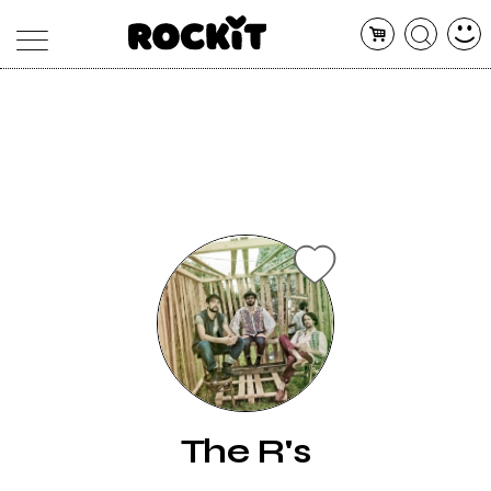
MAGAZINE
DATABASE
ARTICOLI
CONCERTI
ARTISTI
SHOP
RADIO
The R's