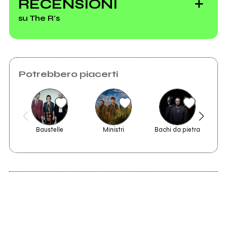
RECENSIONI
Adriana
su The R's
Paletti, guarda il
Potrebbero piacerti
video di
Tricerebrale
Baustelle
Ministri
Bachi da pietra
2011
2010
Empire Mickey
De Fauna et Flora
Foolica compie gli
anni e regala il
free download dei
suoi dischi