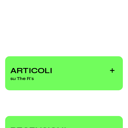
Scrivi agli amministratori della pagina.
2012
2012
Top.100 2012 (51-100)
Empire Mickey
(compilation)
Invia messaggio
Vai alla discografia
ARTICOLI
su The R's
Paletti, guarda il
nuovo video