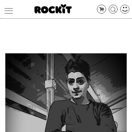
MAGAZINE
DATABASE
ARTICOLI
CONCERTI
ARTISTI
SHOP
RADIO