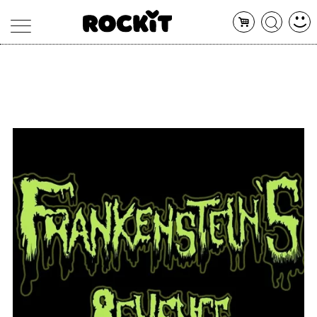
MAGAZINE
DATABASE
ARTICOLI
CONCERTI
ARTISTI
SHOP
RADIO