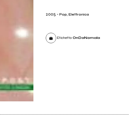
2005
-
Pop, Elettronica
Etichetta
OnDaNomala