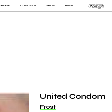
TABASE
CONCERTI
SHOP
RADIO
KIT PRO
ISTI
VIZI
United Condom
Frost