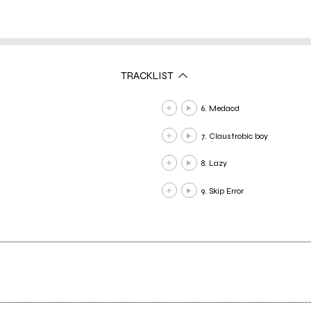
TRACKLIST
6. Medacd
7. Claustrobic boy
8. Lazy
9. Skip Error