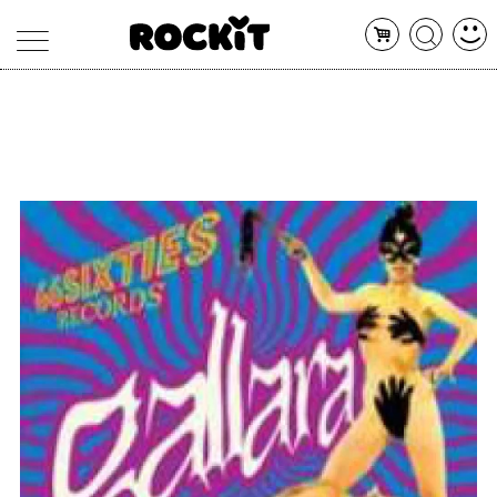
MAGAZINE
DATABASE
ARTICOLI
CONCERTI
ARTISTI
SHOP
RADIO