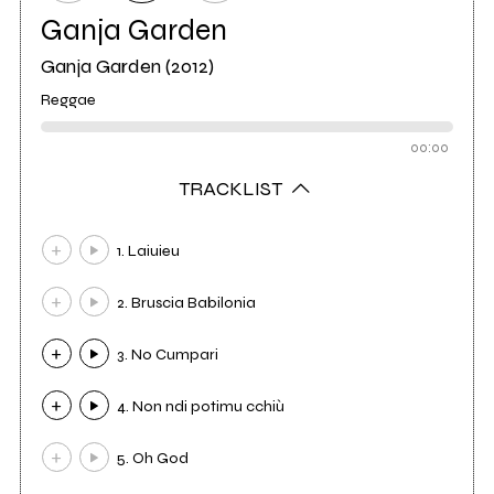
Ganja Garden
Ganja Garden (2012)
Reggae
00:00
TRACKLIST
1. Laiuieu
2. Bruscia Babilonia
3. No Cumpari
4. Non ndi potimu cchiù
5. Oh God