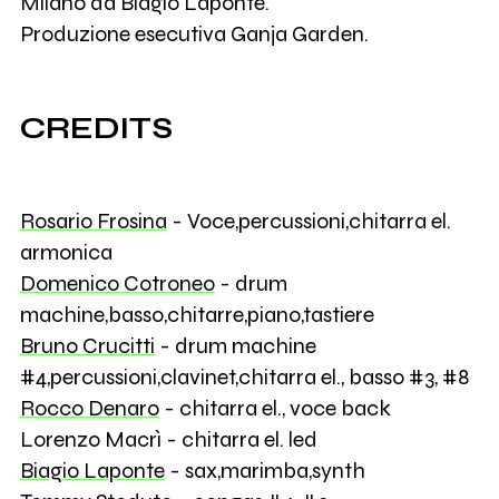
Milano da Biagio Laponte.
Produzione esecutiva Ganja Garden.
CREDITS
Rosario Frosina
- Voce,percussioni,chitarra el.
armonica
Domenico Cotroneo
- drum
machine,basso,chitarre,piano,tastiere
Bruno Crucitti
- drum machine
#4,percussioni,clavinet,chitarra el., basso #3, #8
Rocco Denaro
- chitarra el., voce back
Lorenzo Macrì - chitarra el. led
Biagio Laponte
- sax,marimba,synth