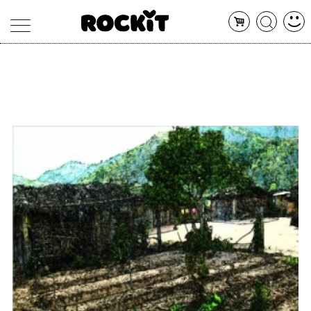
MAGAZINE
DATABASE
ARTICOLI
CONCERTI
ARTISTI
SHOP
RADIO