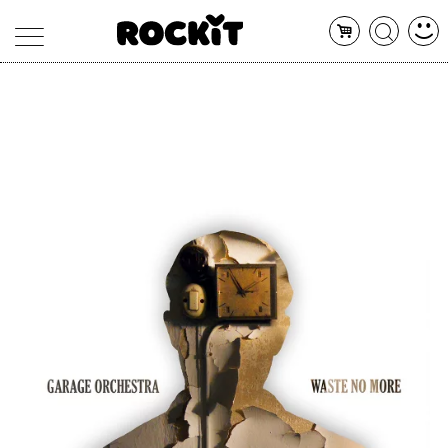
MAGAZINE
DATABASE
ARTICOLI
CONCERTI
ARTISTI
SHOP
RADIO