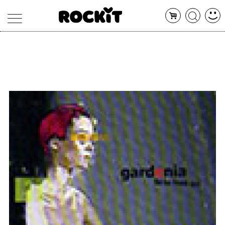
MAGAZINE
DATABASE
ARTICOLI
CONCERTI
ARTISTI
SHOP
RADIO