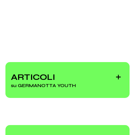
ARTICOLI
su GERMANOTTA YOUTH
Le cinque band
italiane più potenti