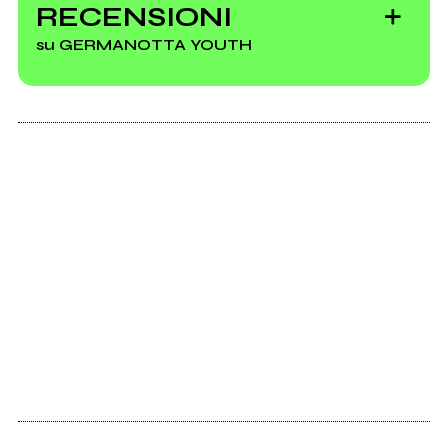
RECENSIONI
dal vivo secondo
su GERMANOTTA YOUTH
gli Zu
Fragole sataniche
e altre stranezze: il
mondo inquieto
dei Germanotta
Youth
2014
S/t
Continua il tour dei
Germanotta
Youth: ecco tutte
le date