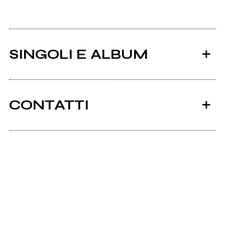
SINGOLI E ALBUM
CONTATTI
Scrivi all'utente che amministra la pagina.
2015
2010
S/t
The Harvesting of Souls
Invia messaggio