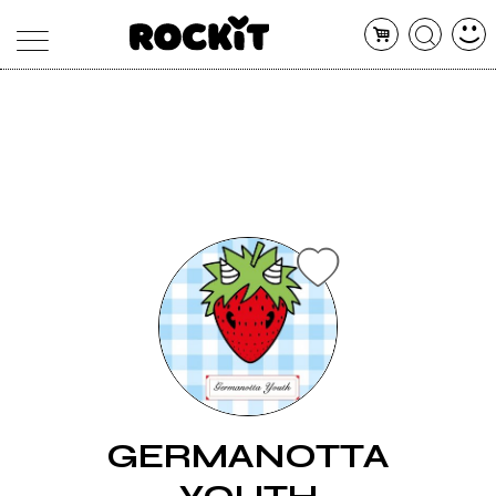
MAGAZINE
DATABASE
ARTICOLI
CONCERTI
ARTISTI
SHOP
RADIO
GERMANOTTA