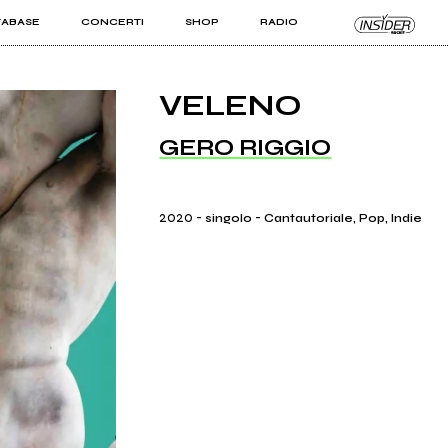
TABASE
CONCERTI
SHOP
RADIO
KIT PRO
ISTI
VIZI
VELENO
GERO RIGGIO
2020
-
-
singolo
Cantautoriale, Pop, Indie