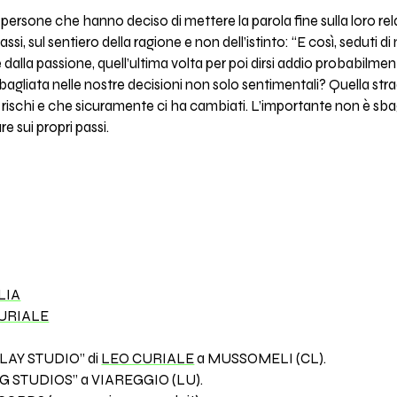
persone che hanno deciso di mettere la parola fine sulla loro rela
si, sul sentiero della ragione e non dell’istinto: “E così, seduti di 
re dalla passione, quell’ultima volta per poi dirsi addio probabi
bagliata nelle nostre decisioni non solo sentimentali? Quella strad
rischi e che sicuramente ci ha cambiati. L’importante non è sbag
re sui propri passi.
LIA
URIALE
PLAY STUDIO” di
LEO CURIALE
a MUSSOMELI (CL).
HOG STUDIOS” a VIAREGGIO (LU).