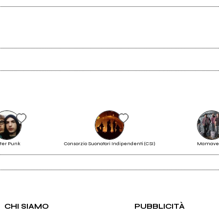
Scrivi all'utente che amministra la pagina.
ter Punk
Consorzio Suonatori Indipendenti (CSI)
Mamave
Invia messaggio
HIP HOP CORN
CHI SIAMO
PUBBLICITÀ
Vedi tutti