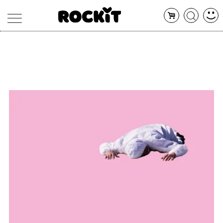
MAGAZINE
DATABASE
ARTICOLI
CONCERTI
ARTISTI
SHOP
RADIO