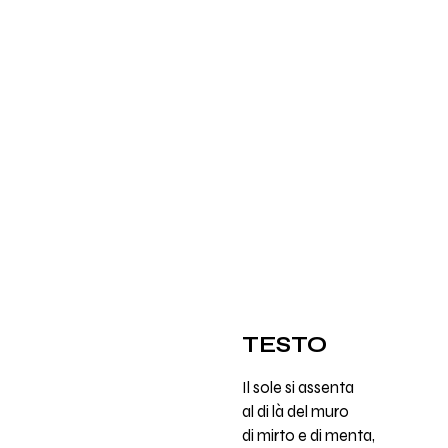
TESTO
Il sole si assenta
al di là del muro
di mirto e di menta,