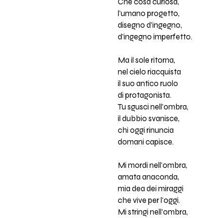
Che cosa curiosa,
l'umano progetto,
disegno d'ingegno,
d'ingegno imperfetto.
Ma il sole ritorna,
nel cielo riacquista
il suo antico ruolo
di protagonista.
Tu sgusci nell'ombra,
il dubbio svanisce,
chi oggi rinuncia
domani capisce.
Mi mordi nell'ombra,
amata anaconda,
mia dea dei miraggi
che vive per l'oggi.
Mi stringi nell'ombra,