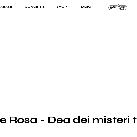
TABASE
CONCERTI
SHOP
RADIO
KIT PRO
ISTI
VIZI
Rosa - Dea dei misteri te