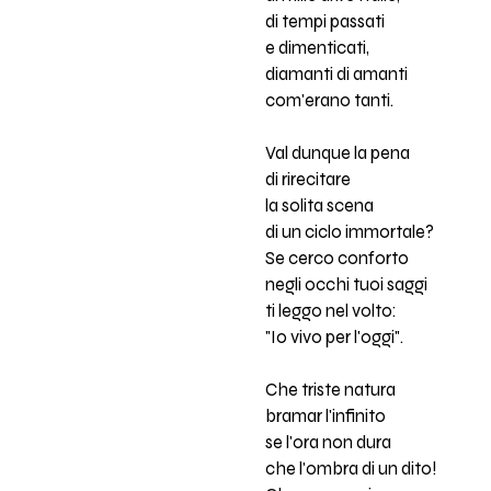
di tempi passati
e dimenticati,
diamanti di amanti
com'erano tanti.
Val dunque la pena
di rirecitare
la solita scena
di un ciclo immortale?
Se cerco conforto
negli occhi tuoi saggi
ti leggo nel volto:
"Io vivo per l'oggi".
Che triste natura
bramar l'infinito
se l'ora non dura
che l'ombra di un dito!