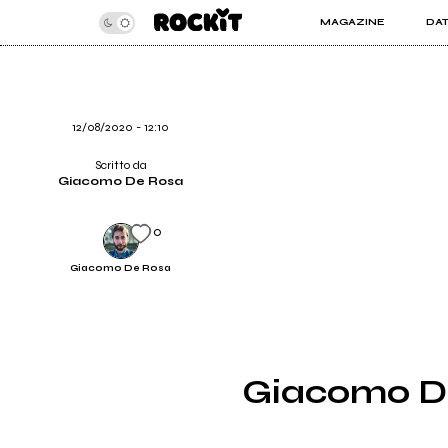
MAGAZINE
DA
INSIDER
ROC
ARTICOLI
ART
RECENSIONI
SER
VIDEO
12/08/2020 - 12:10
Scritto da
Giacomo De Rosa
0
Giacomo De Rosa
Giacomo De 