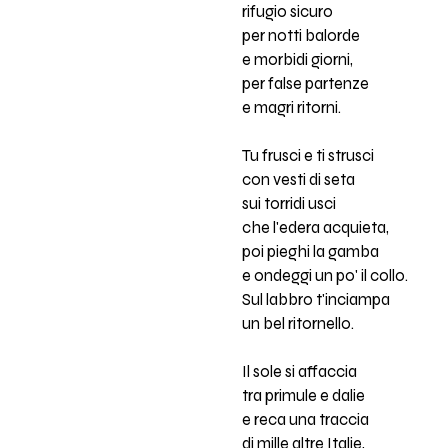
rifugio sicuro
per notti balorde
e morbidi giorni,
per false partenze
e magri ritorni.
Tu frusci e ti strusci
con vesti di seta
sui torridi usci
che l'edera acquieta,
poi pieghi la gamba
e ondeggi un po' il collo.
Sul labbro t'inciampa
un bel ritornello.
Il sole si affaccia
tra primule e dalie
e reca una traccia
di mille altre Italie,