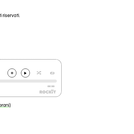
 riservati.
00:00
brani)