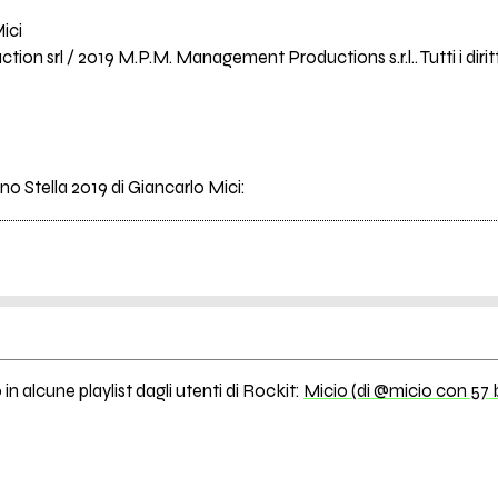
ici
on srl / 2019 M.P.M. Management Productions s.r.l.. Tutti i diritti
ano Stella 2019 di Giancarlo Mici:
in alcune playlist dagli utenti di Rockit:
Micio (di @micio con 57 