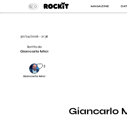
MAGAZINE
DA
INSIDER
ROC
ARTICOLI
ART
RECENSIONI
SER
VIDEO
30/04/2026 - 21:36
Scritto da
Giancarlo Mici
3
Giancarlo Mici
Giancarlo Mi