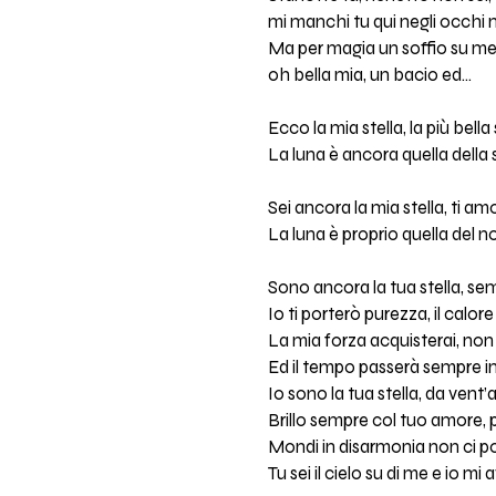
mi manchi tu qui negli occhi m
Ma per magia un soffio su me
oh bella mia, un bacio ed...
Ecco la mia stella, la più bella
La luna è ancora quella della 
Sei ancora la mia stella, ti am
La luna è proprio quella del n
Sono ancora la tua stella, se
Io ti porterò purezza, il calore
La mia forza acquisterai, non
Ed il tempo passerà sempre in 
Io sono la tua stella, da vent’
Brillo sempre col tuo amore, p
Mondi in disarmonia non ci po
Tu sei il cielo su di me e io mi 