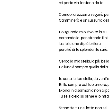
mi porta via, lontano da te.
Corridoi di azzurro seguirò pe
Camminerò e un sussurro dell
Lo sguardo mio, rivolto in su,
cercando io, penetrando il blu
la stella che di più brillerà
perché di te splendente sarà.
Cerco la mia stella, la più bell
La luna è sempre quella della s
Io sono la tua stella, da vent’
Brillo sempre col tuo amore, p
Mondi in disarmonia non ci po
Tu sei il cielo su di me e io mi 
Stanotte tu, nel letto non sei,