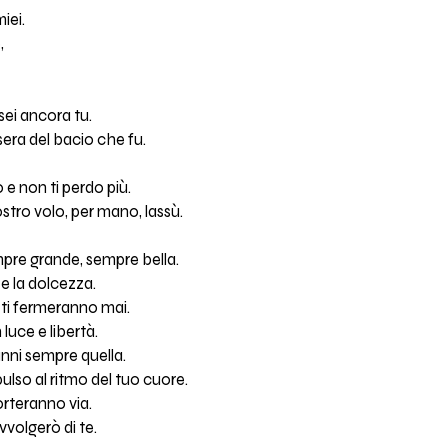
iei.
,
 sei ancora tu.
sera del bacio che fu.
o e non ti perdo più.
ostro volo, per mano, lassù.
mpre grande, sempre bella.
 e la dolcezza.
 ti fermeranno mai.
luce e libertà.
anni sempre quella.
ulso al ritmo del tuo cuore.
rteranno via.
avvolgerò di te.