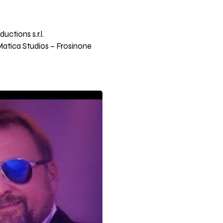
tions s.r.l.
ica Studios – Frosinone