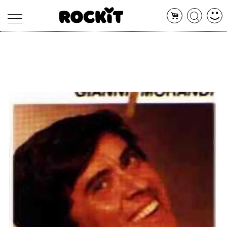
MAGAZINE
DATABASE
ARTICOLI
CONCERTI
ARTISTI
SHOP
RADIO