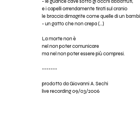
- le guance cave sotto gi occhi abbattuti,
e i capelli orrendamente tirati sul cranio
le braccia dimagrite come quelle di un bamb
- un gatto che non crepa (…)
La morte non è
nel non poter comunicare
ma nel non poter essere più compresi.
-------
prodotto da Giovanni A. Sechi
live recording 09/03/2006