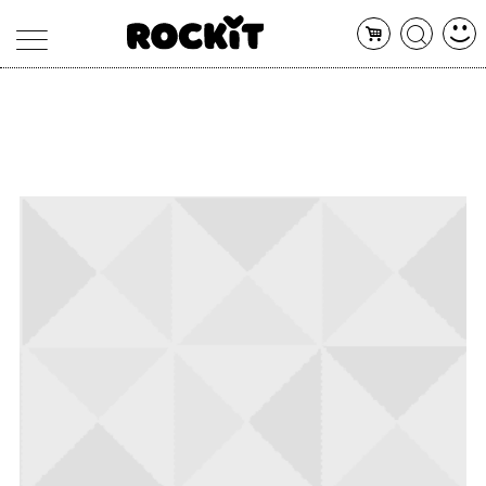
MAGAZINE
DATABASE
ARTICOLI
CONCERTI
ARTISTI
SHOP
RADIO