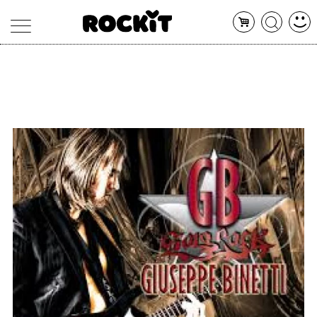
MAGAZINE
DATABASE
ARTICOLI
CONCERTI
ARTISTI
SHOP
RADIO