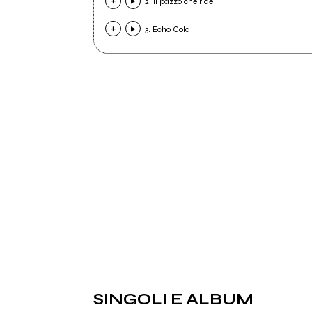
2. Il pazzo che ride
3. Echo Cold
SINGOLI E ALBUM