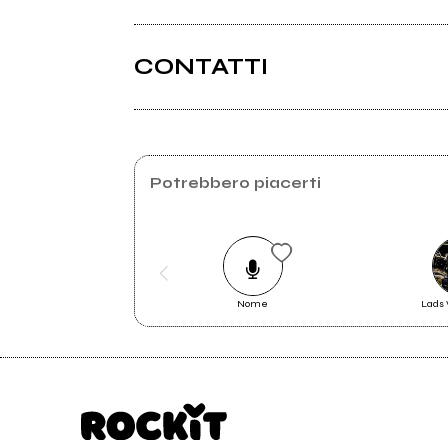
CONTATTI
Potrebbero piacerti
2010
200
My Demo
Vetr
Nome
Lads