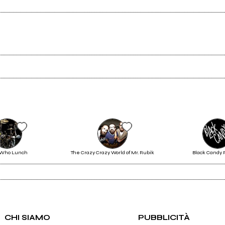
Scrivi all'utente che amministra la pagina.
Invia messaggio
9
oretina Ep 2009
 Who Lunch
The Crazy Crazy World of Mr. Rubik
Black Candy 
CHI SIAMO
PUBBLICITÀ