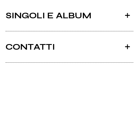
SINGOLI E ALBUM
CONTATTI
Ancora nessun utente amministra questa pagina,
puoi farlo tu.
2011
Richiedi la gestione
La notte complice