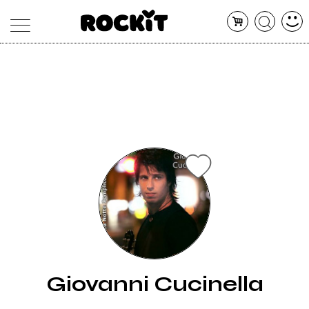
MAGAZINE
DATABASE
ARTICOLI
CONCERTI
ARTISTI
SHOP
RADIO
Giovanni Cucinella