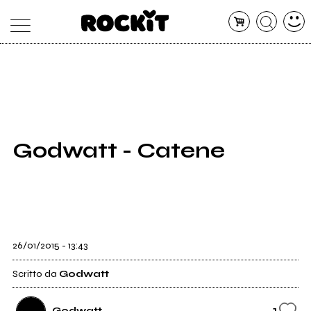
MAGAZINE
DATABASE
ARTICOLI
CONCERTI
ARTISTI
SHOP
Godwatt - Catene
RADIO
26/01/2015 - 13:43
Scritto da
Godwatt
1
Godwatt