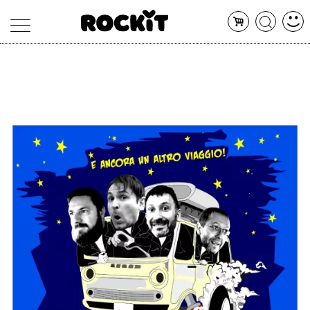
MAGAZINE
DATABASE
ARTICOLI
CONCERTI
ARTISTI
SHOP
RADIO