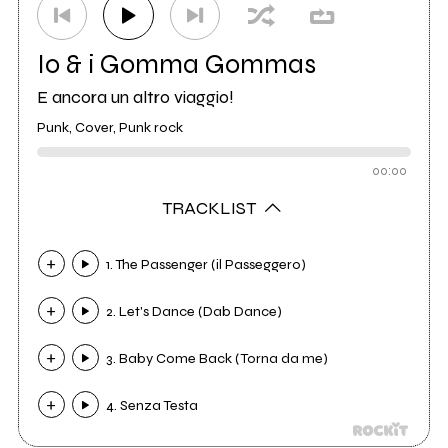
Io & i Gomma Gommas
E ancora un altro viaggio!
Punk, Cover, Punk rock
00:00
TRACKLIST
1. The Passenger (il Passeggero)
2. Let's Dance (Dab Dance)
3. Baby Come Back (Torna da me)
4. Senza Testa