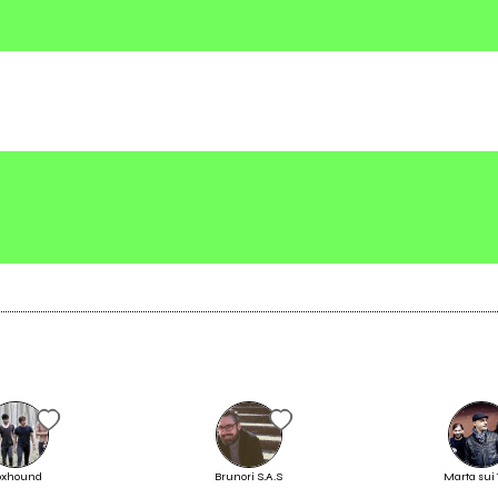
2011
monaut
40 years ago EP
Scrivi all'utente che amministra la pagina.
Invia messaggio
Smista CD, tre album belli da
oxhound
Brunori S.A.S
Marta sui
ascoltare sotto la pioggia