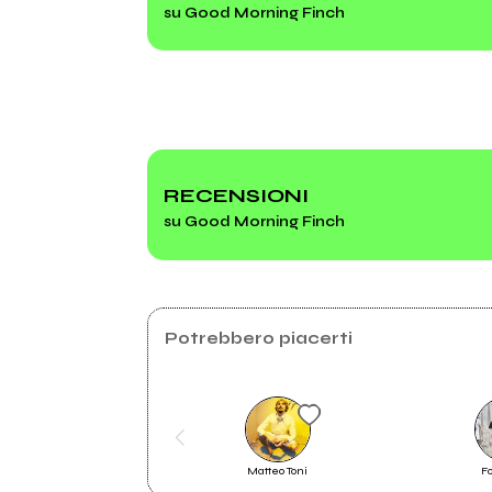
su Good Morning Finch
2015
2013
Gemini
Cos
RECENSIONI
su Good Morning Finch
Potrebbero piacerti
Italogaze, o della rinascita dello
Matteo Toni
F
shoegaze italiano