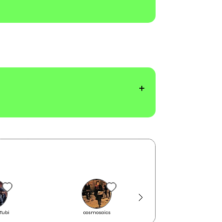
 Tubi
cosmosaics
Paolo Spaccamont