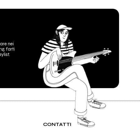
are nei
ng, farti
ylist.
CONTATTI