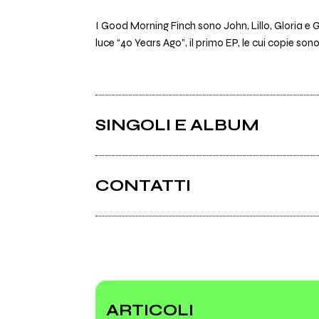
I Good Morning Finch sono John, Lillo, Gloria e 
luce “40 Years Ago”, il primo EP, le cui copie sono
SINGOLI E ALBUM
CONTATTI
Facebook
Soundcloud.com
Bandcamp
ARTICOLI