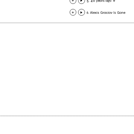
5. 40 years ago
6. Alexis Graciov Is Gone