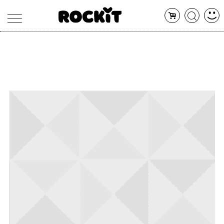
MAGAZINE
DATABASE
ARTICOLI
CONCERTI
ARTISTI
SHOP
RADIO