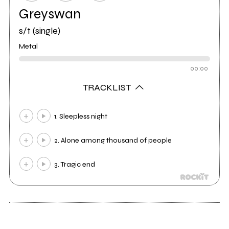
Greyswan
s/t (single)
Metal
00:00
TRACKLIST
1. Sleepless night
2. Alone among thousand of people
3. Tragic end